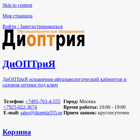
Skip to content
Моя страница
Войти / Зарегистрироваться
ДиОПТриЯ
ДиОПТриЯ оснащения офтальмологический кабинетов и
салонов оптики под ключ
Телефон:
‪+7495-763-4-555‬
Город:
Москва
‪+7925-022-3674‬
Время работы:
10:00 - 19:00
E-mail:
sales@dioptria555.ru
Прием заявок:
круглосуточно
Корзина