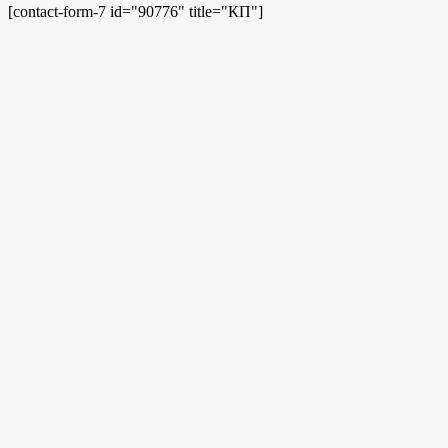
[contact-form-7 id="90776" title="КП"]