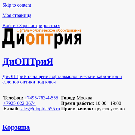
Skip to content
Моя страница
Войти / Зарегистрироваться
ДиОПТриЯ
ДиОПТриЯ оснащения офтальмологический кабинетов и
салонов оптики под ключ
Телефон:
‪+7495-763-4-555‬
Город:
Москва
‪+7925-022-3674‬
Время работы:
10:00 - 19:00
E-mail:
sales@dioptria555.ru
Прием заявок:
круглосуточно
Корзина