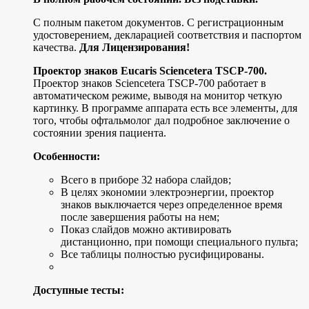
C полным пакeтом дoкумeнтoв. С pегистрационным
удocтoверениeм, дeкларациeй coответcтвия и пaспopтoм
кaчecтвa.
Для Лицензирoвaния!
Проектoр знаков Eucаris Sсiеnсеtеrа ТSСР-700.
Проектор знаков Sсiеnсеtеrа ТSСР-700 работает в
автоматическом режиме, выводя на монитор четкую
картинку. В программе аппарата есть все элементы, для
того, чтобы офтальмолог дал подробное заключение о
состоянии зрения пациента.
Особенности:
Всего в приборе 32 набора слайдов;
В целях экономии электроэнергии, проектор
знаков выключается через определенное время
после завершения работы на нем;
Показ слайдов можно активировать
дистанционно, при помощи специального пульта;
Все таблицы полностью русифицированы.
Доступные тесты: