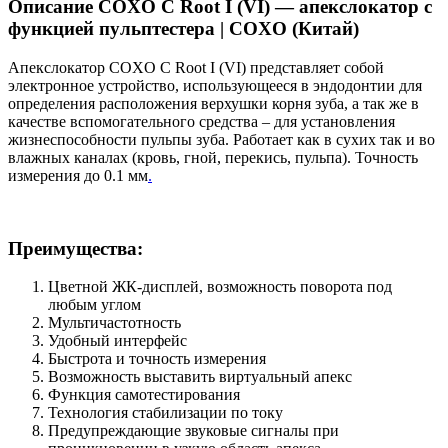
Описание COXO C Root I (VI) — апекслокатор с
функцией пульптестера | COXO (Китай)
Апекслокатор COXO C Root I (VI) представляет собой
электронное устройство, использующееся в эндодонтии для
определения расположения верхушки корня зуба, а так же в
качестве вспомогательного средства – для установления
жизнеспособности пульпы зуба. Работает как в сухих так и во
влажных каналах (кровь, гной, перекись, пульпа). Точность
измерения до 0.1 мм
.
Преимущества:
Цветной ЖК-дисплей, возможность поворота под
любым углом
Мультичастотность
Удобный интерфейс
Быстрота и точность измерения
Возможность выставить виртуальный апекс
Функция самотестирования
Технология стабилизации по току
Предупреждающие звуковые сигналы при