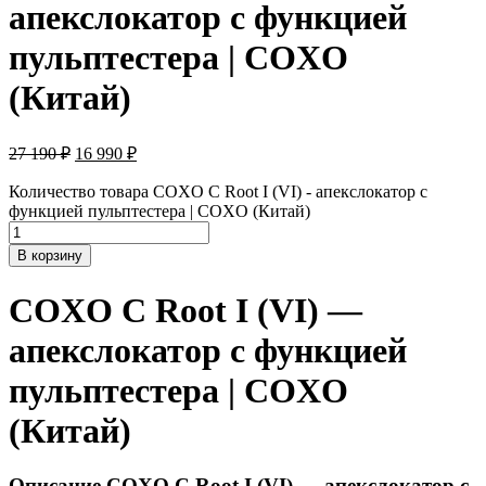
апекслокатор с функцией
пульптестера | COXO
(Китай)
27 190
₽
16 990
₽
Количество товара COXO C Root I (VI) - апекслокатор с
функцией пульптестера | COXO (Китай)
В корзину
COXO C Root I (VI) —
апекслокатор с функцией
пульптестера | COXO
(Китай)
Описание COXO C Root I (VI) — апекслокатор с