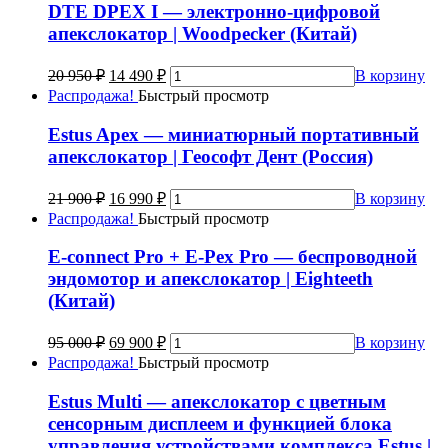
DTE DPEX I — электронно-цифровой
апекслокатор | Woodpecker (Китай)
20 950
₽
14 490
₽
В корзину
Распродажа!
Быстрый просмотр
Estus Apex — миниатюрный портативный
апекслокатор | Геософт Дент (Россия)
21 900
₽
16 990
₽
В корзину
Распродажа!
Быстрый просмотр
E-connect Pro + E-Pex Pro — беспроводной
эндомотор и апекслокатор | Eighteeth
(Китай)
95 000
₽
69 900
₽
В корзину
Распродажа!
Быстрый просмотр
Estus Multi — апекслокатор с цветным
сенсорным дисплеем и функцией блока
управления устройствами комплекса Estus |