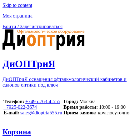
Skip to content
Моя страница
Войти / Зарегистрироваться
ДиОПТриЯ
ДиОПТриЯ оснащения офтальмологический кабинетов и
салонов оптики под ключ
Телефон:
‪+7495-763-4-555‬
Город:
Москва
‪+7925-022-3674‬
Время работы:
10:00 - 19:00
E-mail:
sales@dioptria555.ru
Прием заявок:
круглосуточно
Корзина