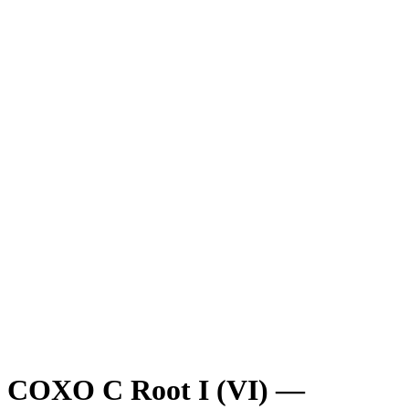
COXO C Root I (VI) —