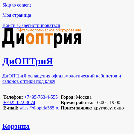
Skip to content
Моя страница
Войти / Зарегистрироваться
ДиОПТриЯ
ДиОПТриЯ оснащения офтальмологический кабинетов и
салонов оптики под ключ
Телефон:
‪+7495-763-4-555‬
Город:
Москва
‪+7925-022-3674‬
Время работы:
10:00 - 19:00
E-mail:
sales@dioptria555.ru
Прием заявок:
круглосуточно
Корзина