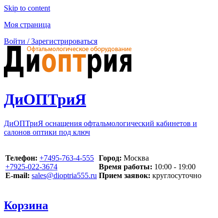
Skip to content
Моя страница
Войти / Зарегистрироваться
ДиОПТриЯ
ДиОПТриЯ оснащения офтальмологический кабинетов и
салонов оптики под ключ
Телефон:
‪+7495-763-4-555‬
Город:
Москва
‪+7925-022-3674‬
Время работы:
10:00 - 19:00
E-mail:
sales@dioptria555.ru
Прием заявок:
круглосуточно
Корзина