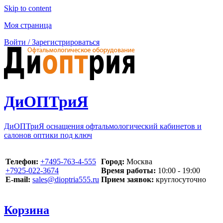
Skip to content
Моя страница
Войти / Зарегистрироваться
ДиОПТриЯ
ДиОПТриЯ оснащения офтальмологический кабинетов и
салонов оптики под ключ
Телефон:
‪+7495-763-4-555‬
Город:
Москва
‪+7925-022-3674‬
Время работы:
10:00 - 19:00
E-mail:
sales@dioptria555.ru
Прием заявок:
круглосуточно
Корзина