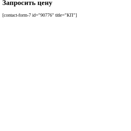
Запросить цену
[contact-form-7 id="90776" title="КП"]