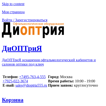
Skip to content
Моя страница
Войти / Зарегистрироваться
ДиОПТриЯ
ДиОПТриЯ оснащения офтальмологический кабинетов и
салонов оптики под ключ
Телефон:
‪+7495-763-4-555‬
Город:
Москва
‪+7925-022-3674‬
Время работы:
10:00 - 19:00
E-mail:
sales@dioptria555.ru
Прием заявок:
круглосуточно
Корзина