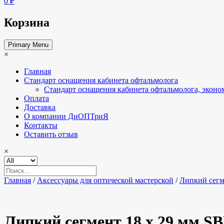
0 ₽
Корзина
Primary Menu
×
Главная
Стандарт оснащения кабинета офтальмолога
Стандарт оснащения кабинета офтальмолога, эконо
Оплата
Доставка
О компании ДиОПТриЯ
Контакты
Оставить отзыв
×
Главная
/
Аксессуары для оптической мастерской
/
Липкий сегм
Липкий сегмент 18 x 29 мм S