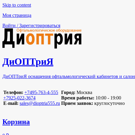
Skip to content
Моя страница
Войти / Зарегистрироваться
ДиОПТриЯ
ДиОПТриЯ оснащения офтальмологический кабинетов и салон
Телефон:
‪+7495-763-4-555‬
Город:
Москва
‪+7925-022-3674‬
Время работы:
10:00 - 19:00
E-mail:
sales@dioptria555.ru
Прием заявок:
круглосуточно
Корзина