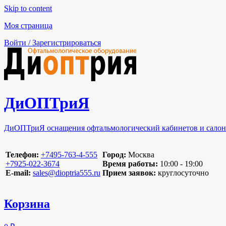
Skip to content
Моя страница
Войти / Зарегистрироваться
ДиОПТриЯ
ДиОПТриЯ оснащения офтальмологический кабинетов и салон
Телефон:
‪+7495-763-4-555‬
Город:
Москва
‪+7925-022-3674‬
Время работы:
10:00 - 19:00
E-mail:
sales@dioptria555.ru
Прием заявок:
круглосуточно
Корзина