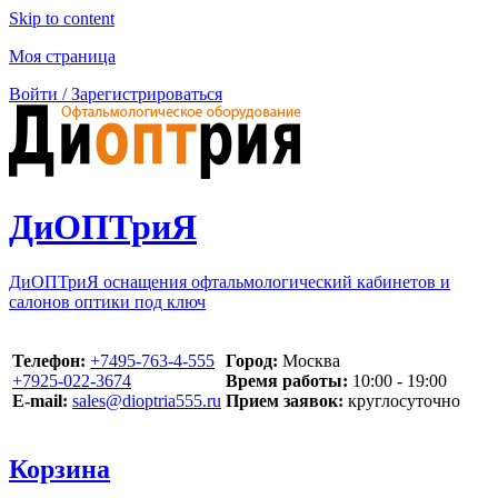
Skip to content
Моя страница
Войти / Зарегистрироваться
ДиОПТриЯ
ДиОПТриЯ оснащения офтальмологический кабинетов и
салонов оптики под ключ
Телефон:
‪+7495-763-4-555‬
Город:
Москва
‪+7925-022-3674‬
Время работы:
10:00 - 19:00
E-mail:
sales@dioptria555.ru
Прием заявок:
круглосуточно
Корзина