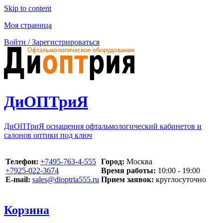
Skip to content
Моя страница
Войти / Зарегистрироваться
ДиОПТриЯ
ДиОПТриЯ оснащения офтальмологический кабинетов и
салонов оптики под ключ
Телефон:
‪+7495-763-4-555‬
Город:
Москва
‪+7925-022-3674‬
Время работы:
10:00 - 19:00
E-mail:
sales@dioptria555.ru
Прием заявок:
круглосуточно
Корзина