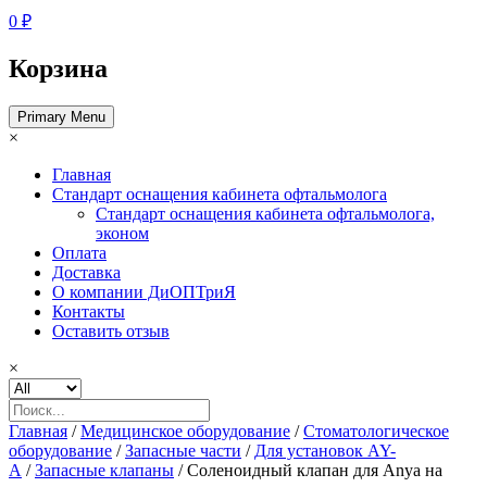
0 ₽
Корзина
Primary Menu
×
Главная
Стандарт оснащения кабинета офтальмолога
Стандарт оснащения кабинета офтальмолога,
эконом
Оплата
Доставка
О компании ДиОПТриЯ
Контакты
Оставить отзыв
×
Главная
/
Медицинское оборудование
/
Стоматологическое
оборудование
/
Запасные части
/
Для установок AY-
A
/
Запасные клапаны
/ Соленоидный клапан для Anya на