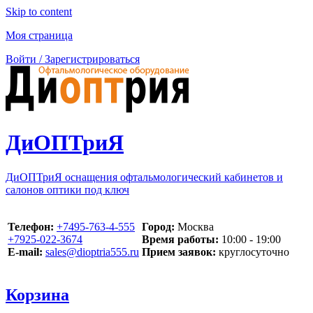
Skip to content
Моя страница
Войти / Зарегистрироваться
ДиОПТриЯ
ДиОПТриЯ оснащения офтальмологический кабинетов и
салонов оптики под ключ
Телефон:
‪+7495-763-4-555‬
Город:
Москва
‪+7925-022-3674‬
Время работы:
10:00 - 19:00
E-mail:
sales@dioptria555.ru
Прием заявок:
круглосуточно
Корзина