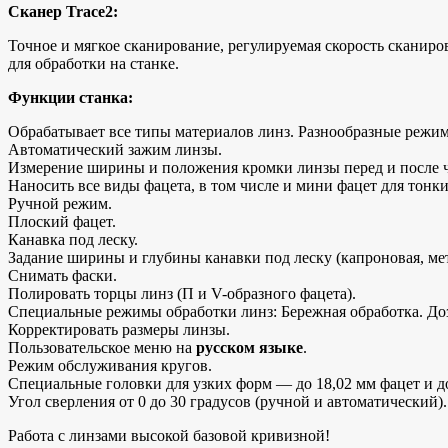
Сканер Trace2:
Точное и мягкое сканирование, регулируемая скорость скани
для обработки на станке.
Функции станка:
Обрабатывает все типы материалов линз. Разнообразные режим
Автоматический зажим линзы.
Измерение ширины и положения кромки линзы перед и после 
Наносить все виды фацета, в том числе и мини фацет для тонки
Ручной режим.
Плоский фацет.
Канавка под леску.
Задание ширины и глубины канавки под леску (капроновая, мет
Снимать фаски.
Полировать торцы линз (П и V-образного фацета).
Специальные режимы обработки линз: Бережная обработка. До
Корректировать размеры линзы.
Пользовательское меню на
русском языке
.
Режим обслуживания кругов.
Специальные головки для узких форм — до 18,02 мм фацет и до
Угол сверления от 0 до 30 градусов (ручной и автоматический).
Работа с линзами высокой базовой кривизной!