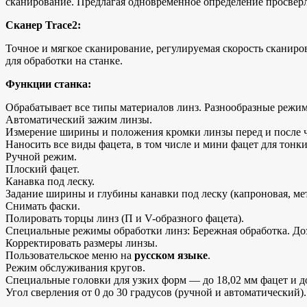
сканирование. Предлагая одновременное определение просверл
Сканер Trace2:
Точное и мягкое сканирование, регулируемая скорость скани
для обработки на станке.
Функции станка:
Обрабатывает все типы материалов линз. Разнообразные режим
Автоматический зажим линзы.
Измерение ширины и положения кромки линзы перед и после 
Наносить все виды фацета, в том числе и мини фацет для тонки
Ручной режим.
Плоский фацет.
Канавка под леску.
Задание ширины и глубины канавки под леску (капроновая, мет
Снимать фаски.
Полировать торцы линз (П и V-образного фацета).
Специальные режимы обработки линз: Бережная обработка. До
Корректировать размеры линзы.
Пользовательское меню на
русском языке
.
Режим обслуживания кругов.
Специальные головки для узких форм — до 18,02 мм фацет и до
Угол сверления от 0 до 30 градусов (ручной и автоматический).