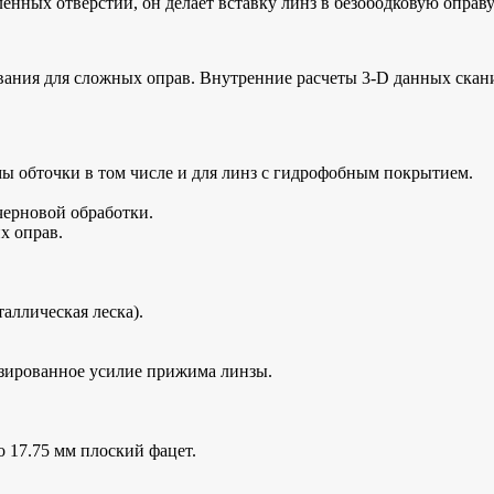
енных отверстий, он делает вставку линз в безободковую оправ
рования для сложных оправ. Внутренние расчеты 3-D данных ск
ы обточки в том числе и для линз с гидрофобным покрытием.
черновой обработки.
х оправ.
аллическая леска).
зированное усилие прижима линзы.
 17.75 мм плоский фацет.