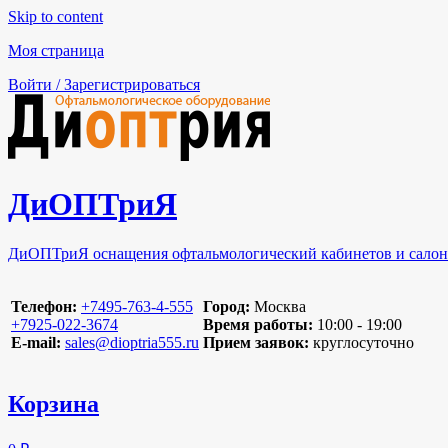
Skip to content
Моя страница
Войти / Зарегистрироваться
ДиОПТриЯ
ДиОПТриЯ оснащения офтальмологический кабинетов и салон
Телефон:
‪+7495-763-4-555‬
Город:
Москва
‪+7925-022-3674‬
Время работы:
10:00 - 19:00
E-mail:
sales@dioptria555.ru
Прием заявок:
круглосуточно
Корзина