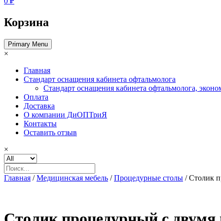
0 ₽
Корзина
Primary Menu
×
Главная
Стандарт оснащения кабинета офтальмолога
Стандарт оснащения кабинета офтальмолога, эконо
Оплата
Доставка
О компании ДиОПТриЯ
Контакты
Оставить отзыв
×
Главная
/
Медицинская мебель
/
Процедурные столы
/ Столик 
Столик процедурный с двумя