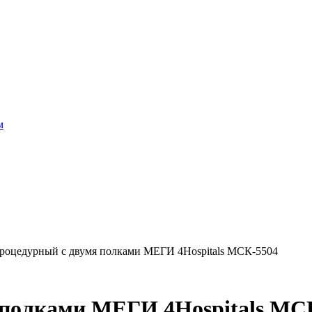
м
процедурный с двумя полками МЕГИ 4Hospitals МСК-5504
 полками МЕГИ 4Hospitals МС