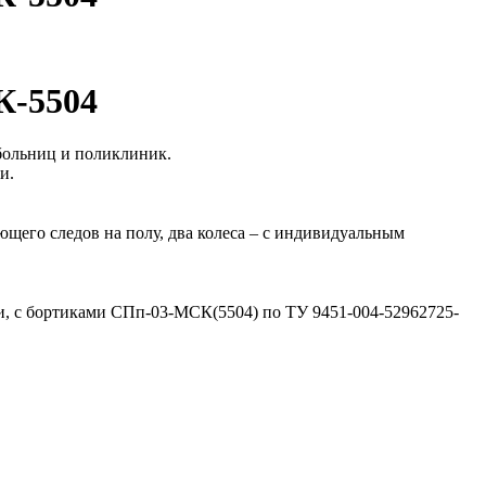
К-5504
больниц и поликлиник.
и.
щего следов на полу, два колеса – с индивидуальным
, с бортиками СПп-03-МСК(5504) по ТУ 9451-004-52962725-