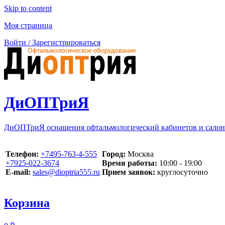
Skip to content
Моя страница
Войти / Зарегистрироваться
ДиОПТриЯ
ДиОПТриЯ оснащения офтальмологический кабинетов и салон
Телефон:
‪+7495-763-4-555‬
Город:
Москва
‪+7925-022-3674‬
Время работы:
10:00 - 19:00
E-mail:
sales@dioptria555.ru
Прием заявок:
круглосуточно
Корзина