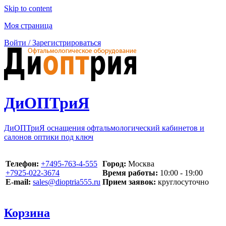
Skip to content
Моя страница
Войти / Зарегистрироваться
ДиОПТриЯ
ДиОПТриЯ оснащения офтальмологический кабинетов и
салонов оптики под ключ
Телефон:
‪+7495-763-4-555‬
Город:
Москва
‪+7925-022-3674‬
Время работы:
10:00 - 19:00
E-mail:
sales@dioptria555.ru
Прием заявок:
круглосуточно
Корзина