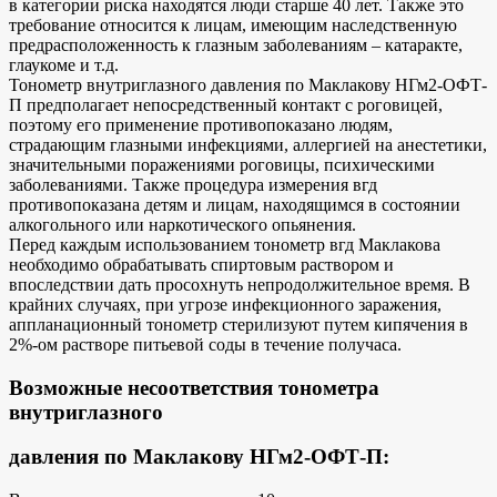
в категории риска находятся люди старше 40 лет. Также это
требование относится к лицам, имеющим наследственную
предрасположенность к глазным заболеваниям – катаракте,
глаукоме и т.д.
Тонометр внутриглазного давления по Маклакову НГм2-ОФТ-
П предполагает непосредственный контакт с роговицей,
поэтому его применение противопоказано людям,
страдающим глазными инфекциями, аллергией на анестетики,
значительными поражениями роговицы, психическими
заболеваниями. Также процедура измерения вгд
противопоказана детям и лицам, находящимся в состоянии
алкогольного или наркотического опьянения.
Перед каждым использованием тонометр вгд Маклакова
необходимо обрабатывать спиртовым раствором и
впоследствии дать просохнуть непродолжительное время. В
крайних случаях, при угрозе инфекционного заражения,
аппланационный тонометр стерилизуют путем кипячения в
2%-ом растворе питьевой соды в течение получаса.
Возможные несоответствия тонометра
внутриглазного
давления по Маклакову НГм2-ОФТ-П: