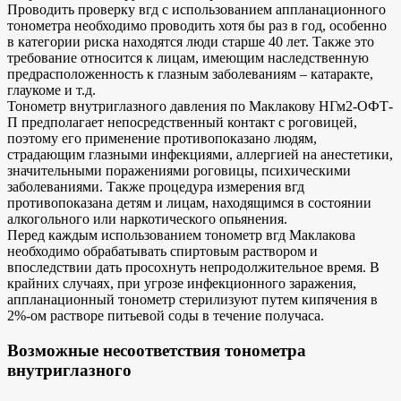
Проводить проверку вгд с использованием аппланационного
тонометра необходимо проводить хотя бы раз в год, особенно
в категории риска находятся люди старше 40 лет. Также это
требование относится к лицам, имеющим наследственную
предрасположенность к глазным заболеваниям – катаракте,
глаукоме и т.д.
Тонометр внутриглазного давления по Маклакову НГм2-ОФТ-
П предполагает непосредственный контакт с роговицей,
поэтому его применение противопоказано людям,
страдающим глазными инфекциями, аллергией на анестетики,
значительными поражениями роговицы, психическими
заболеваниями. Также процедура измерения вгд
противопоказана детям и лицам, находящимся в состоянии
алкогольного или наркотического опьянения.
Перед каждым использованием тонометр вгд Маклакова
необходимо обрабатывать спиртовым раствором и
впоследствии дать просохнуть непродолжительное время. В
крайних случаях, при угрозе инфекционного заражения,
аппланационный тонометр стерилизуют путем кипячения в
2%-ом растворе питьевой соды в течение получаса.
Возможные несоответствия тонометра
внутриглазного