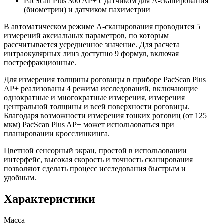
PacScan Plus 300 AP+ с датчиком для A-сканирования
(биометрии) и датчиком пахиметрии
В автоматическом режиме A-сканирования проводится 5
измерений аксиальных параметров, по которым
рассчитывается усредненное значение. Для расчета
интраокулярных линз доступно 9 формул, включая
пострефракционные.
Для измерения толщины роговицы в приборе PacScan Plus
AP+ реализованы 4 режима исследований, включающие
однократные и многократные измерения, измерения
центральной толщины и всей поверхности роговицы.
Благодаря возможности измерения тонких роговиц (от 125
мкм) PacScan Plus AP+ может использоваться при
планировании кросслинкинга.
Цветной сенсорный экран, простой в использовании
интерфейс, высокая скорость и точность сканирования
позволяют сделать процесс исследования быстрым и
удобным.
Характеристики
Масса