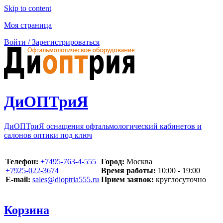
Skip to content
Моя страница
Войти / Зарегистрироваться
ДиОПТриЯ
ДиОПТриЯ оснащения офтальмологический кабинетов и
салонов оптики под ключ
Телефон:
‪+7495-763-4-555‬
Город:
Москва
‪+7925-022-3674‬
Время работы:
10:00 - 19:00
E-mail:
sales@dioptria555.ru
Прием заявок:
круглосуточно
Корзина