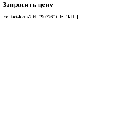
Запросить цену
[contact-form-7 id="90776" title="КП"]