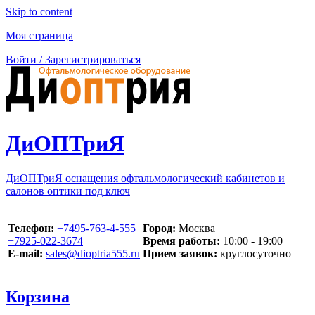
Skip to content
Моя страница
Войти / Зарегистрироваться
ДиОПТриЯ
ДиОПТриЯ оснащения офтальмологический кабинетов и
салонов оптики под ключ
Телефон:
‪+7495-763-4-555‬
Город:
Москва
‪+7925-022-3674‬
Время работы:
10:00 - 19:00
E-mail:
sales@dioptria555.ru
Прием заявок:
круглосуточно
Корзина