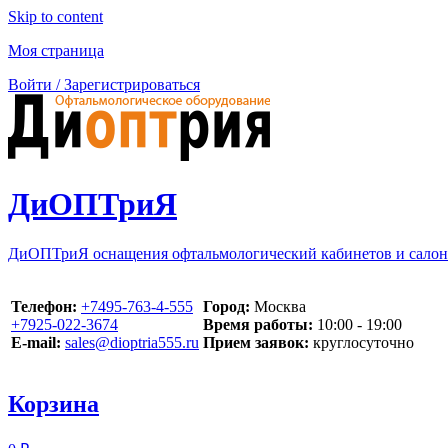
Skip to content
Моя страница
Войти / Зарегистрироваться
ДиОПТриЯ
ДиОПТриЯ оснащения офтальмологический кабинетов и салон
Телефон:
‪+7495-763-4-555‬
Город:
Москва
‪+7925-022-3674‬
Время работы:
10:00 - 19:00
E-mail:
sales@dioptria555.ru
Прием заявок:
круглосуточно
Корзина