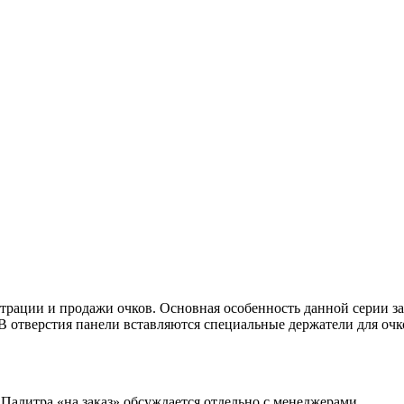
ации и продажи очков. Основная особенность данной серии закл
 В отверстия панели вставляются специальные держатели для оч
Палитра «на заказ» обсуждается отдельно с менеджерами.