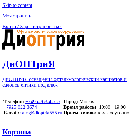
Skip to content
Моя страница
Войти / Зарегистрироваться
ДиОПТриЯ
ДиОПТриЯ оснащения офтальмологический кабинетов и
салонов оптики под ключ
Телефон:
‪+7495-763-4-555‬
Город:
Москва
‪+7925-022-3674‬
Время работы:
10:00 - 19:00
E-mail:
sales@dioptria555.ru
Прием заявок:
круглосуточно
Корзина