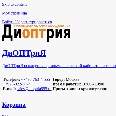
Skip to content
Моя страница
Войти / Зарегистрироваться
ДиОПТриЯ
ДиОПТриЯ оснащения офтальмологический кабинетов и салон
Телефон:
‪+7495-763-4-555‬
Город:
Москва
‪+7925-022-3674‬
Время работы:
10:00 - 19:00
E-mail:
sales@dioptria555.ru
Прием заявок:
круглосуточно
Корзина