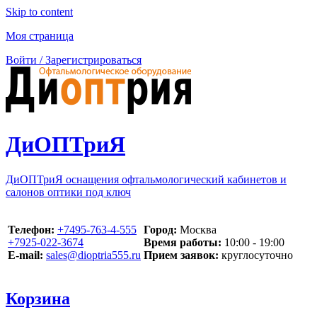
Skip to content
Моя страница
Войти / Зарегистрироваться
ДиОПТриЯ
ДиОПТриЯ оснащения офтальмологический кабинетов и
салонов оптики под ключ
Телефон:
‪+7495-763-4-555‬
Город:
Москва
‪+7925-022-3674‬
Время работы:
10:00 - 19:00
E-mail:
sales@dioptria555.ru
Прием заявок:
круглосуточно
Корзина