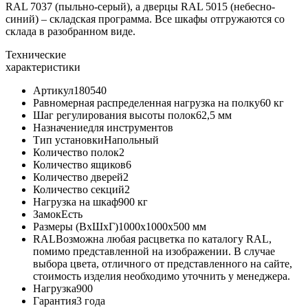
RAL 7037 (пыльно-серый), а дверцы RAL 5015 (небесно-
синий) – складская программа. Все шкафы отгружаются со
склада в разобранном виде.
Технические
характеристики
Артикул180540
Равномерная распределенная нагрузка на полку60 кг
Шаг регулирования высоты полок62,5 мм
Назначениедля инструментов
Тип установкиНапольный
Количество полок2
Количество ящиков6
Количество дверей2
Количество секций2
Нагрузка на шкаф900 кг
ЗамокЕсть
Размеры (ВхШхГ)1000x1000x500 мм
RALВозможна любая расцветка по каталогу RAL,
помимо представленной на изображении. В случае
выбора цвета, отличного от представленного на сайте,
стоимость изделия необходимо уточнить у менеджера.
Нагрузка900
Гарантия3 года