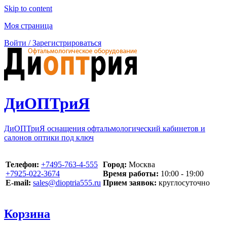
Skip to content
Моя страница
Войти / Зарегистрироваться
ДиОПТриЯ
ДиОПТриЯ оснащения офтальмологический кабинетов и
салонов оптики под ключ
Телефон:
‪+7495-763-4-555‬
Город:
Москва
‪+7925-022-3674‬
Время работы:
10:00 - 19:00
E-mail:
sales@dioptria555.ru
Прием заявок:
круглосуточно
Корзина