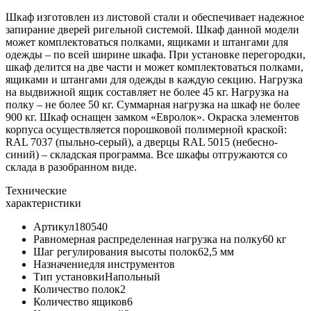
Шкаф изготовлен из листовой стали и обеспечивает надежное
запирание дверей ригельной системой. Шкаф данной модели
может комплектоваться полками, ящиками и штангами для
одежды – по всей ширине шкафа. При установке перегородки,
шкаф делится на две части и может комплектоваться полками,
ящиками и штангами для одежды в каждую секцию. Нагрузка
на выдвижной ящик составляет не более 45 кг. Нагрузка на
полку – не более 50 кг. Суммарная нагрузка на шкаф не более
900 кг. Шкаф оснащен замком «Евролок». Окраска элементов
корпуса осуществляется порошковой полимерной краской:
RAL 7037 (пыльно-серый), а дверцы RAL 5015 (небесно-
синий) – складская программа. Все шкафы отгружаются со
склада в разобранном виде.
Технические
характеристики
Артикул180540
Равномерная распределенная нагрузка на полку60 кг
Шаг регулирования высоты полок62,5 мм
Назначениедля инструментов
Тип установкиНапольный
Количество полок2
Количество ящиков6