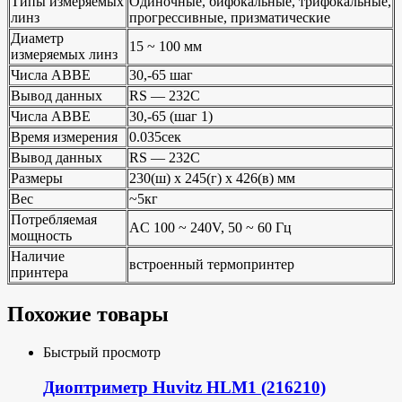
Типы измеряемых
Одиночные, бифокальные, трифокальные,
линз
прогрессивные, призматические
Диаметр
15 ~ 100 мм
измеряемых линз
Числа ABBE
30,-65 шаг
Вывод данных
RS — 232C
Числа ABBE
30,-65 (шаг 1)
Время измерения
0.035сек
Вывод данных
RS — 232C
Размеры
230(ш) x 245(г) x 426(в) мм
Вес
~5кг
Потребляемая
AC 100 ~ 240V, 50 ~ 60 Гц
мощность
Наличие
встроенный термопринтер
принтера
Похожие товары
Быстрый просмотр
Диоптриметр Huvitz HLM1 (216210)