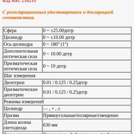
Код МИ: 216210
С регистрационным удостоверением и декларацией
соответствия.
Сфера
0 ~ ±25.00дптр
Цилиндр
0 ~ ±10.00 дптр
Ось цилиндра
0 ~ 180° (1°)
Дополнительная
0 ~ 10.00 дптр
оптическая сила
Призматическая
0 ~ 10 дптр
оптическая сила
Шаг измерения
Диоптрии
0.01 / 0.125 / 0.25дптр
Призматические
0.01 / 0.125 / 0.25дптр
диоптрии
Режимы измерений
Цилиндр
— , + , ±
Призма
Прямоугольные/полярные/смещение
Длина волны
630 мм
светодиода