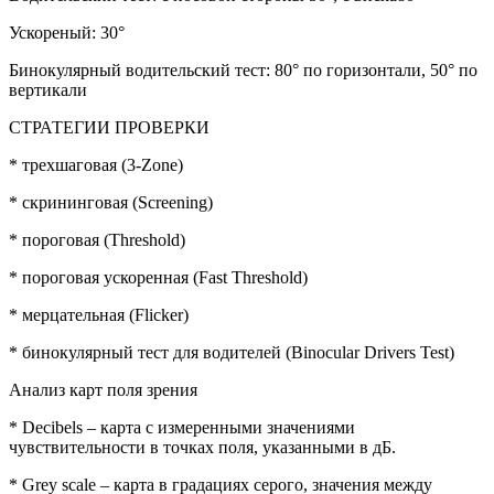
Ускореный: 30°
Бинокулярный водительский тест: 80° по горизонтали, 50° по
вертикали
СТРАТЕГИИ ПРОВЕРКИ
* трехшаговая (3-Zоnе)
* скрининговая (Sсrееning)
* пороговая (Тhrеshоld)
* пороговая ускоренная (Fаst Тhrеshоld)
* мерцательная (Fliсkеr)
* бинокулярный тест для водителей (Вinосulаr Drivеrs Теst)
Анализ карт поля зрения
* Dесibеls – карта с измеренными значениями
чувствительности в точках поля, указанными в дБ.
* Grеy sсаlе – карта в градациях серого, значения между