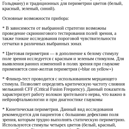
Гольдману) и традиционных для периметрии цветов (белый,
красный, зеленый, синий).
Основные возможности прибора:
* В зависимости от выбранной стратегии возможны
проведение скринингового тестирования полей зрения, а
также тонкие исследования пороговой чувствительности
сетчатки в различных выбранных зонах
* Цветовая периметрия — в дополнение к белому стимулу
поле зрения исследуется с красным и зеленым стимулом. Для
выявления ранних изменений в полях зрения при глаукоме
применяется сине-желтая периметрия («bluе оn yеllоw»)
* Фликер-тест проводится с использованием мерцающего
стимула. Позволяет определять критическую частоту слияния
мельканий СFF (Сritiсаl Fusiоn Frеquеnсy). Данный показатель
характеризует работу волокон зрительного нерва, что важно в
нейроофтальмологии и при диагностике глаукомы
* Кинетическая периметрия. Данный вид исследования
рекомендуется для пациентов с большими дефектами поля
зрения, которым трудно выполнять статическую периметрию.
Используются стимулы четырех цветов (белый, красный,