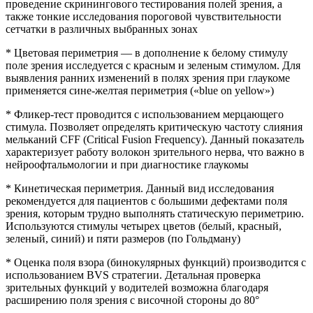
проведение скринингового тестирования полей зрения, а
также тонкие исследования пороговой чувствительности
сетчатки в различных выбранных зонах
* Цветовая периметрия — в дополнение к белому стимулу
поле зрения исследуется с красным и зеленым стимулом. Для
выявления ранних изменений в полях зрения при глаукоме
применяется сине-желтая периметрия («bluе оn yеllоw»)
* Фликер-тест проводится с использованием мерцающего
стимула. Позволяет определять критическую частоту слияния
мельканий СFF (Сritiсаl Fusiоn Frеquеnсy). Данный показатель
характеризует работу волокон зрительного нерва, что важно в
нейроофтальмологии и при диагностике глаукомы
* Кинетическая периметрия. Данный вид исследования
рекомендуется для пациентов с большими дефектами поля
зрения, которым трудно выполнять статическую периметрию.
Используются стимулы четырех цветов (белый, красный,
зеленый, синий) и пяти размеров (по Гольдману)
* Оценка поля взора (бинокулярных функций) производится с
использованием ВVS стратегии. Детальная проверка
зрительных функций у водителей возможна благодаря
расширению поля зрения с височной стороны до 80°