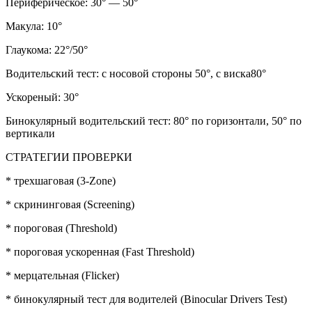
Периферическое: 30° — 50°
Макула: 10°
Глаукома: 22°/50°
Водительский тест: с носовой стороны 50°, с виска80°
Ускореный: 30°
Бинокулярный водительский тест: 80° по горизонтали, 50° по
вертикали
СТРАТЕГИИ ПРОВЕРКИ
* трехшаговая (3-Zоnе)
* скрининговая (Sсrееning)
* пороговая (Тhrеshоld)
* пороговая ускоренная (Fаst Тhrеshоld)
* мерцательная (Fliсkеr)
* бинокулярный тест для водителей (Вinосulаr Drivеrs Теst)