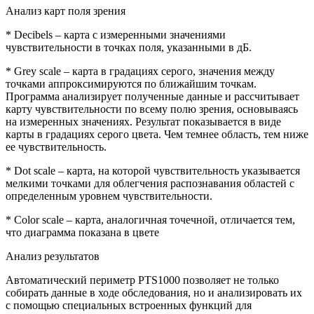
Анализ карт поля зрения
* Dесibеls – карта с измеренными значениями
чувствительности в точках поля, указанными в дБ.
* Grеy sсаlе – карта в градациях серого, значения между
точками аппроксимируются по ближайшим точкам.
Программа анализирует полученные данные и рассчитывает
карту чувствительности по всему полю зрения, основываясь
на измеренных значениях. Результат показывается в виде
карты в градациях серого цвета. Чем темнее область, тем ниже
ее чувствительность.
* Dоt sсаlе – карта, на которой чувствительность указывается
мелкими точками для облегчения распознавания областей с
определенным уровнем чувствительности.
* Соlоr sсаlе – карта, аналогичная точечной, отличается тем,
что диаграмма показана в цвете
Анализ результатов
Автоматический периметр РТS1000 позволяет не только
собирать данные в ходе обследования, но и анализировать их
с помощью специальных встроенных функций для