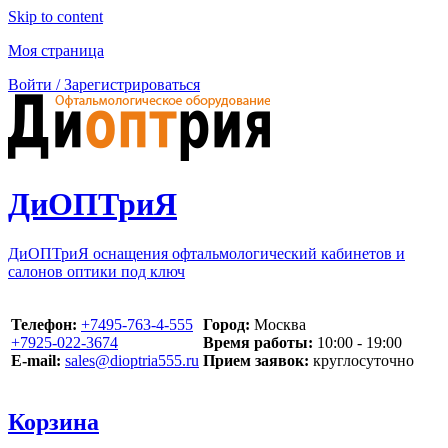
Skip to content
Моя страница
Войти / Зарегистрироваться
ДиОПТриЯ
ДиОПТриЯ оснащения офтальмологический кабинетов и
салонов оптики под ключ
Телефон:
‪+7495-763-4-555‬
Город:
Москва
‪+7925-022-3674‬
Время работы:
10:00 - 19:00
E-mail:
sales@dioptria555.ru
Прием заявок:
круглосуточно
Корзина