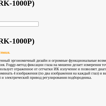
RK-1000P)
RK-1000P)
ствия.
менный эргономичный дизайн и огромные функциональные возм
ния. Foggy-метод фиксации глаза на мишени делает измерения т
ьзует отраженное от сетчатки ИК излучение и позволяет диагно
минать 4 изображения (по два изображения на каждый глаз) и в
 и электрический привод регулирования подбородника.