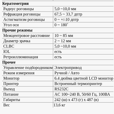
Кератометрия
Радиус роговицы
5,0 ~10,0 мм
Рефракция роговицы
67,5 ~ 33,7 дптр
Астигматизм роговицы
0 ~ +/-10 дптр
Угол оси
0 ~ 180˚
Прочие режимы
Межцентровое расстояние
10 ~ 85 мм
Диаметр зрачка
2 ~ 12 мм
CLBC
5,0 ~10,0 мм
IOL
есть
Ретроиллюминация
есть
Прочее
Управление подбородником
Электропривод
Режим измерения
Ручной / Авто
Монитор
6.4 дюйма цветной LCD монитор
Принтер
Встроенный термопринтер
Выход
RS232C
Питание
AC 100~240 В, 50/60 Гц, 100ВА
Габариты
242 (ш) x 473 (г) x 487 (в)
Вес
13,6 кг