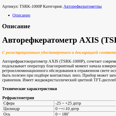
Артикул:
TSRK-1000P
Категория:
Авторефкератометры
Описание
Описание
Авторефкератометр AXIS (TS
С регистрационным удостоверением и декларацией соответ
Авторефрактокератометр AXIS (TSRK-1000P), сочетает совре
подсказывает оператору благоприятный момент начала измере
ретроиллюминационного обследования в отраженном свете испол
быть полезен при подборе контактных линз. Прибор может запо
сравнения. Имеет жидкокристаллический цветной TFT-дисплей
Технические характеристики
Рефрактометрия
Сфера
-25 ~ +25 дптр
Цилиндр
0 ~+/-10 дптр
Ось
0 ~ 180˚