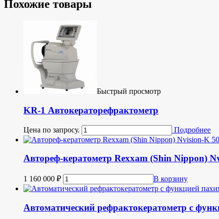
Похожие товары
Быстрый просмотр
KR-1 Автокераторефрактометр
Цена по запросу.
Подробнее
Автореф-кератометр Rexxam (Shin Nippon) Nv
1 160 000
₽
В корзину
Автоматический рефрактокератометр с фун