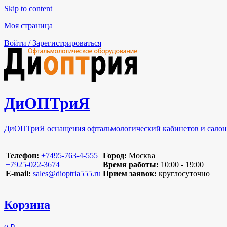
Skip to content
Моя страница
Войти / Зарегистрироваться
ДиОПТриЯ
ДиОПТриЯ оснащения офтальмологический кабинетов и салон
Телефон:
‪+7495-763-4-555‬
Город:
Москва
‪+7925-022-3674‬
Время работы:
10:00 - 19:00
E-mail:
sales@dioptria555.ru
Прием заявок:
круглосуточно
Корзина