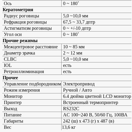
Ось
0 ~ 180˚
Кератометрия
Радиус роговицы
5,0 ~10,0 мм
Рефракция роговицы
67,5 ~ 33,7 дптр
Астигматизм роговицы
0 ~ +/-10 дптр
Угол оси
0 ~ 180˚
Прочие режимы
Межцентровое расстояние
10 ~ 85 мм
Диаметр зрачка
2 ~ 12 мм
CLBC
5,0 ~10,0 мм
IOL
есть
Ретроиллюминация
есть
Прочее
Управление подбородником
Электропривод
Режим измерения
Ручной / Авто
Монитор
6.4 дюйма цветной LCD монитор
Принтер
Встроенный термопринтер
Выход
RS232C
Питание
AC 100~240 В, 50/60 Гц, 100ВА
Габариты
242 (ш) x 473 (г) x 487 (в)
Вес
13,6 кг