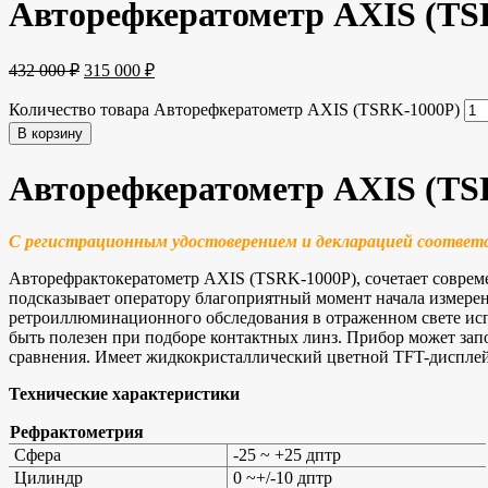
Авторефкератометр AXIS (TS
432 000
₽
315 000
₽
Количество товара Авторефкератометр AXIS (TSRK-1000P)
В корзину
Авторефкератометр AXIS (TS
С регистрационным удостоверением и декларацией соответ
Авторефрактокератометр AXIS (TSRK-1000P), сочетает совре
подсказывает оператору благоприятный момент начала измере
ретроиллюминационного обследования в отраженном свете испол
быть полезен при подборе контактных линз. Прибор может запо
сравнения. Имеет жидкокристаллический цветной TFT-дисплей
Технические характеристики
Рефрактометрия
Сфера
-25 ~ +25 дптр
Цилиндр
0 ~+/-10 дптр