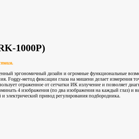
RK-1000P)
ствия.
менный эргономичный дизайн и огромные функциональные возм
ния. Foggy-метод фиксации глаза на мишени делает измерения т
ьзует отраженное от сетчатки ИК излучение и позволяет диагно
минать 4 изображения (по два изображения на каждый глаз) и в
 и электрический привод регулирования подбородника.