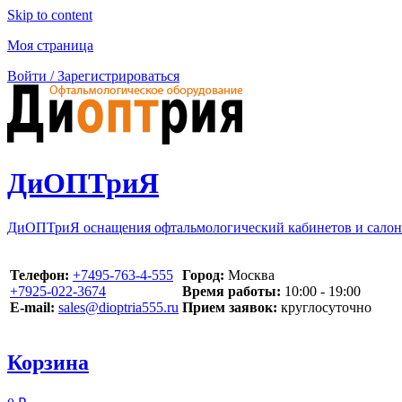
Skip to content
Моя страница
Войти / Зарегистрироваться
ДиОПТриЯ
ДиОПТриЯ оснащения офтальмологический кабинетов и салон
Телефон:
‪+7495-763-4-555‬
Город:
Москва
‪+7925-022-3674‬
Время работы:
10:00 - 19:00
E-mail:
sales@dioptria555.ru
Прием заявок:
круглосуточно
Корзина