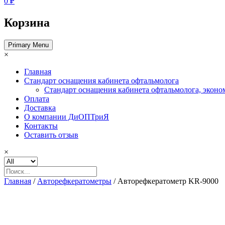
0 ₽
Корзина
Primary Menu
×
Главная
Стандарт оснащения кабинета офтальмолога
Стандарт оснащения кабинета офтальмолога, эконо
Оплата
Доставка
О компании ДиОПТриЯ
Контакты
Оставить отзыв
×
Главная
/
Авторефкератометры
/ Авторефкератометр KR-9000