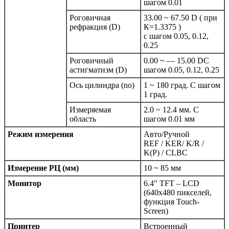
шагом 0.01
Роговичная
33.00 ~ 67.50 D ( при
рефракция (D)
К=1.3375 )
с шагом 0.05, 0.12,
0.25
Роговичный
0.00 ~ — 15.00 DС
астигматизм (D)
шагом 0.05, 0.12, 0.25
Ось цилиндра (no)
1 ~ 180 град. С шагом
1 град.
Измеряемая
2.0 ~ 12.4 мм. С
область
шагом 0.01 мм
Режим измерения
Авто/Ручной
REF / KER/ K/R /
K(P) / CLBC
Измерение РЦ (мм)
10 ~ 85 мм
Монитор
6.4″ TFT – LCD
(640х480 пикселей,
функция Touch-
Screen)
Принтер
Встроенный