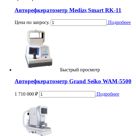
Авторефкератометр Medizs Smart RK-11
Цена по запросу.
Подробнее
Быстрый просмотр
Авторефкератометр Grand Seiko WAM-5500
1 710 000
₽
Подробнее