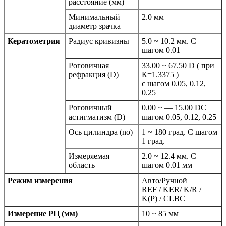
расстояние (мм)
Минимальный
2.0 мм
диаметр зрачка
Кератометрия
Радиус кривизны
5.0 ~ 10.2 мм. С
шагом 0.01
Роговичная
33.00 ~ 67.50 D ( при
рефракция (D)
К=1.3375 )
с шагом 0.05, 0.12,
0.25
Роговичный
0.00 ~ — 15.00 DС
астигматизм (D)
шагом 0.05, 0.12, 0.25
Ось цилиндра (no)
1 ~ 180 град. С шагом
1 град.
Измеряемая
2.0 ~ 12.4 мм. С
область
шагом 0.01 мм
Режим измерения
Авто/Ручной
REF / KER/ K/R /
K(P) / CLBC
Измерение РЦ (мм)
10 ~ 85 мм