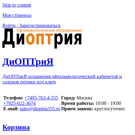
Skip to content
Моя страница
Войти / Зарегистрироваться
ДиОПТриЯ
ДиОПТриЯ оснащения офтальмологический кабинетов и
салонов оптики под ключ
Телефон:
‪+7495-763-4-555‬
Город:
Москва
‪+7925-022-3674‬
Время работы:
10:00 - 19:00
E-mail:
sales@dioptria555.ru
Прием заявок:
круглосуточно
Корзина