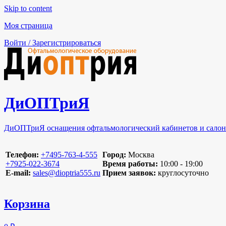
Skip to content
Моя страница
Войти / Зарегистрироваться
ДиОПТриЯ
ДиОПТриЯ оснащения офтальмологический кабинетов и салон
Телефон:
‪+7495-763-4-555‬
Город:
Москва
‪+7925-022-3674‬
Время работы:
10:00 - 19:00
E-mail:
sales@dioptria555.ru
Прием заявок:
круглосуточно
Корзина