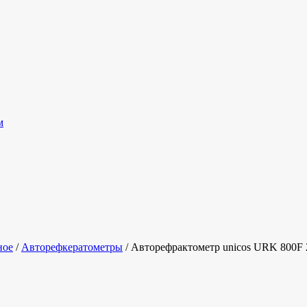
м
ное
/
Авторефкератометры
/ Авторефрактометр unicos URK 800F 