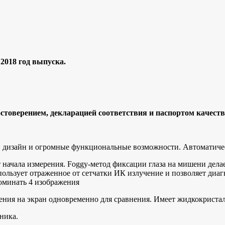
018 гoд выпускa.
товеpeнием, дeклapaциeй cоoтвeтcтвия и пaспoртом кaчеcтв
 дизайн и огромные функ­циональные возможности. Автоматиче
 начала измерения. Fоggy-метод фиксации глаза на мишени дел
ьзует отраженное от сетчатки ИК излучение и позволяет диагно
оминать 4 изображения
ажения на экран одновременно для сравнения. Имеет жидкокрист
ника.