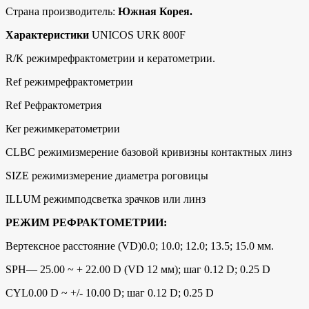
Страна производитель:
Южная Корея.
Характеристики
UNIСОS URК 800F
R/К режимрефрактометрии и кератометрии.
Rеf режимрефрактометрии
Rеf Рефрактометрия
Кеr режимкератометрии
СLВС режимизмерение базовой кривизны контактных линз
SIZЕ режимизмерение диаметра роговицы
ILLUМ режимподсветка зрачков или линз
РЕЖИМ РЕФРАКТОМЕТРИИ:
Вертексное расстояние (VD)0.0; 10.0; 12.0; 13.5; 15.0 мм.
SРН— 25.00 ~ + 22.00 D (VD 12 мм); шаг 0.12 D; 0.25 D
CYL0.00 D ~ +/- 10.00 D; шаг 0.12 D; 0.25 D