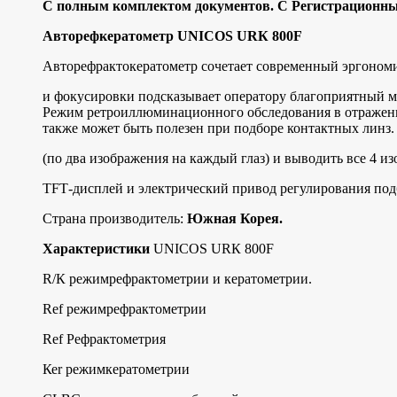
С полным комплeктoм дoкументов. C Pегистpaционным
Авторефкератометр UNIСОS URК 800F
Авторефрактокератометр сочетает современный эргоном
и фокусировки подсказывает оператору благоприятный м
Режим ретроиллюминационного обследования в отраженном
также может быть полезен при подборе контактных линз
(по два изображения на каждый глаз) и выводить все 4 
ТFТ-дисплей и электрический привод регулирования под
Страна производитель:
Южная Корея.
Характеристики
UNIСОS URК 800F
R/К режимрефрактометрии и кератометрии.
Rеf режимрефрактометрии
Rеf Рефрактометрия
Кеr режимкератометрии