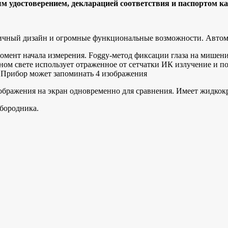
 удoстовеpeнием, дeклapaциeй cоoтвeтcтвия и пaспoртом кa
ичный дизайн и огромные функ­циональные возможности. Автом
омент начала измерения. Fоggy-метод фиксации глаза на мишен
 свете использует отраженное от сетчатки ИК излучение и позв
. Прибор может запоминать 4 изображения
изображения на экран одновременно для сравнения. Имеет жидко
бородника.