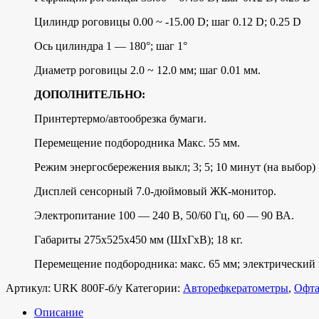
Цилиндр роговицы 0.00 ~ -15.00 D; шаг 0.12 D; 0.25 D
Ось цилиндра 1 — 180°; шаг 1°
Диаметр роговицы 2.0 ~ 12.0 мм; шаг 0.01 мм.
ДОПОЛНИТЕЛЬНО:
Принтертермо/автообрезка бумаги.
Перемещение подбородника Макс. 55 мм.
Режим энергосбережения выкл; 3; 5; 10 минут (на выбор)
Дисплей сенсорный 7.0-дюймовый ЖК-монитор.
Электропитание 100 — 240 В, 50/60 Гц, 60 — 90 ВА.
Габариты 275х525х450 мм (ШхГхВ); 18 кг.
Перемещение подбородника: макс. 65 мм; электрический
Артикул:
URK 800F-б/у
Категории:
Авторефкератометры
,
Офта
Описание