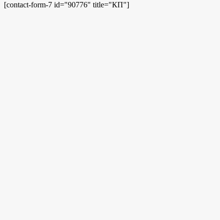
[contact-form-7 id="90776" title="КП"]