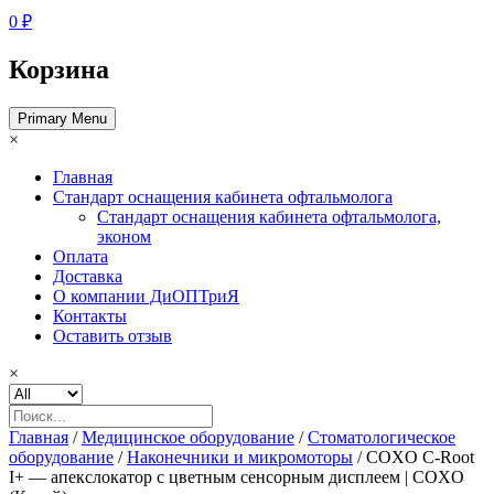
0 ₽
Корзина
Primary Menu
×
Главная
Стандарт оснащения кабинета офтальмолога
Стандарт оснащения кабинета офтальмолога,
эконом
Оплата
Доставка
О компании ДиОПТриЯ
Контакты
Оставить отзыв
×
Главная
/
Медицинское оборудование
/
Стоматологическое
оборудование
/
Наконечники и микромоторы
/ COXO C-Root
I+ — апекслокатор с цветным сенсорным дисплеем | COXO