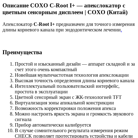
Описание COXO C-Root I+ — апекслокатор с
цветным сенсорным дисплеем | COXO (Китай)
Апекслокатор
C-Root I+
предназначен для точного измерения
длины корневого канала при эндодонтическом лечении
.
Преимущества
Простой и изысканный дизайн — аппарат складной и за
счет этого очень компактный
Новейшая мультичастотная технология апекслокации
Высокая точность определения длины корневого канала
Интеллектуальный пользовательский интерфейс,
простота в эксплуатации
Цветной сенсорный экран с ЖК-технологией TFT
Виртуализация зоны апикальной констрикции
Возможность корректировки положения апекса
Можно настроить яркость экрана и громкость звукового
сигнала
Прибор автоматически калибруется
В случае сомнительного результата измерения режим
CHECK позволяет протестировать устройства и кабели