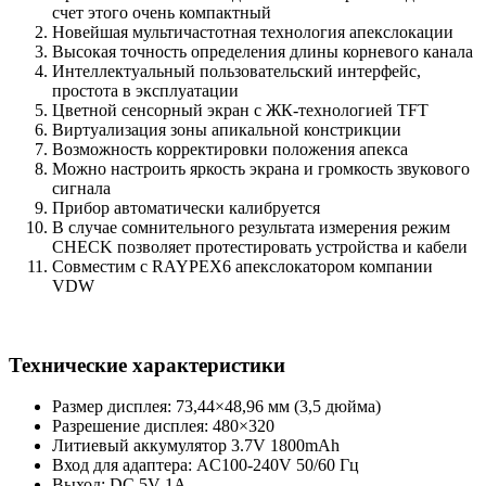
счет этого очень компактный
Новейшая мультичастотная технология апекслокации
Высокая точность определения длины корневого канала
Интеллектуальный пользовательский интерфейс,
простота в эксплуатации
Цветной сенсорный экран с ЖК-технологией TFT
Виртуализация зоны апикальной констрикции
Возможность корректировки положения апекса
Можно настроить яркость экрана и громкость звукового
сигнала
Прибор автоматически калибруется
В случае сомнительного результата измерения режим
CHECK позволяет протестировать устройства и кабели
Совместим с RAYPEX6 апекслокатором компании
VDW
Технические характеристики
Размер дисплея: 73,44×48,96 мм (3,5 дюйма)
Разрешение дисплея: 480×320
Литиевый аккумулятор 3.7V 1800mAh
Вход для адаптера: AC100-240V 50/60 Гц
Выход: DC 5V 1A