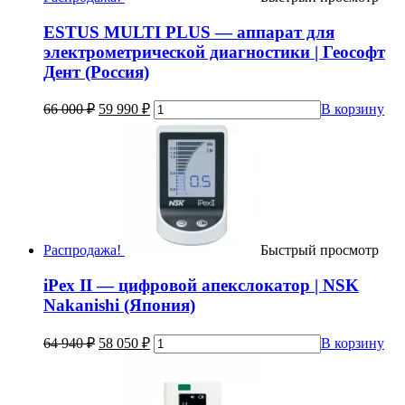
ESTUS MULTI PLUS — аппарат для
электрометрической диагностики | Геософт
Дент (Россия)
66 000
₽
59 990
₽
В корзину
Распродажа!
Быстрый просмотр
iPex II — цифровой апекслокатор | NSK
Nakanishi (Япония)
64 940
₽
58 050
₽
В корзину