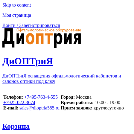
Skip to content
Моя страница
Войти / Зарегистрироваться
ДиОПТриЯ
ДиОПТриЯ оснащения офтальмологический кабинетов и
салонов оптики под ключ
Телефон:
‪+7495-763-4-555‬
Город:
Москва
‪+7925-022-3674‬
Время работы:
10:00 - 19:00
E-mail:
sales@dioptria555.ru
Прием заявок:
круглосуточно
Корзина