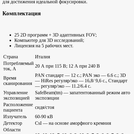
для достижения идеальной фокусировки.
Комплектация
25 2D программ + 3D адаптивных FOV;
Компьютер для 3D исследований;
Лицензия на 5 рабочих мест.
Страна
Италия
Потребляемый
20 А при 115 В; 12 А при 240 В
ток, А
PAN стандарт — 12 с.; PAN эко — 6.6 с.; 3D
Время
— HiRes регуляр/эко — 16,8/ 9,6 с., Стандарт
сканирования
— регуляр/эко — 11.2/6.4 с.
Управление
SafeBeam(tm) — запатентованный режим авто
экспозицией
экспозиции
Расположение
сидя/стоя
пациента
Излучатель
60-90 кВ
Детектор
CsI — на основе аморфного кремния
Области