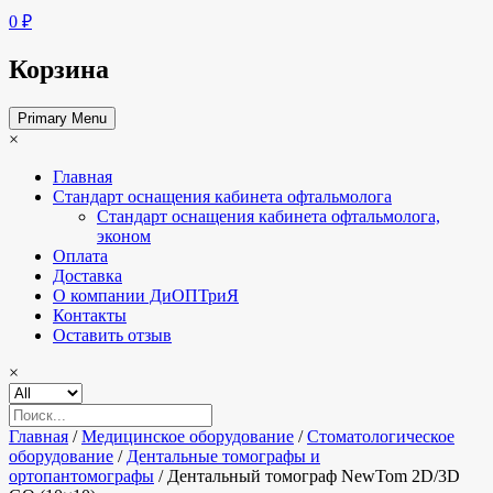
0 ₽
Корзина
Primary Menu
×
Главная
Стандарт оснащения кабинета офтальмолога
Стандарт оснащения кабинета офтальмолога,
эконом
Оплата
Доставка
О компании ДиОПТриЯ
Контакты
Оставить отзыв
×
Главная
/
Медицинское оборудование
/
Стоматологическое
оборудование
/
Дентальные томографы и
ортопантомографы
/ Дентальный томограф NewTom 2D/3D