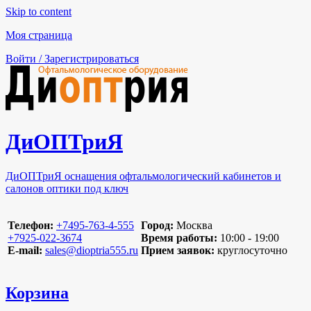
Skip to content
Моя страница
Войти / Зарегистрироваться
ДиОПТриЯ
ДиОПТриЯ оснащения офтальмологический кабинетов и
салонов оптики под ключ
Телефон:
‪+7495-763-4-555‬
Город:
Москва
‪+7925-022-3674‬
Время работы:
10:00 - 19:00
E-mail:
sales@dioptria555.ru
Прием заявок:
круглосуточно
Корзина