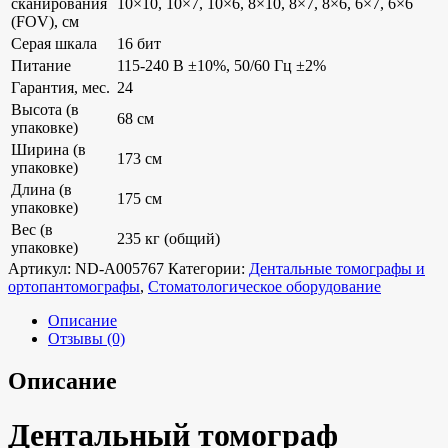
сканирования
10×10, 10×7, 10×6, 8×10, 8×7, 8×6, 6×7, 6×6
(FOV), см
Серая шкала
16 бит
Питание
115-240 В ±10%, 50/60 Гц ±2%
Гарантия, мес.
24
Высота (в
68 см
упаковке)
Ширина (в
173 см
упаковке)
Длина (в
175 см
упаковке)
Вес (в
235 кг (общий)
упаковке)
Артикул:
ND-A005767
Категории:
Дентальные томографы и
ортопантомографы
,
Стоматологическое оборудование
Описание
Отзывы (0)
Описание
Дентальный томограф