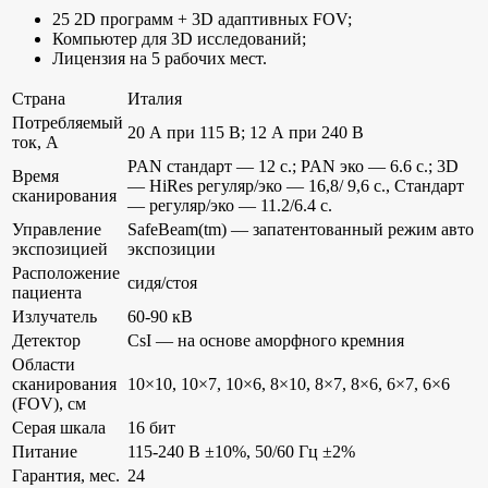
25 2D программ + 3D адаптивных FOV;
Компьютер для 3D исследований;
Лицензия на 5 рабочих мест.
Страна
Италия
Потребляемый
20 А при 115 В; 12 А при 240 В
ток, А
PAN стандарт — 12 с.; PAN эко — 6.6 с.; 3D
Время
— HiRes регуляр/эко — 16,8/ 9,6 с., Стандарт
сканирования
— регуляр/эко — 11.2/6.4 с.
Управление
SafeBeam(tm) — запатентованный режим авто
экспозицией
экспозиции
Расположение
сидя/стоя
пациента
Излучатель
60-90 кВ
Детектор
CsI — на основе аморфного кремния
Области
сканирования
10×10, 10×7, 10×6, 8×10, 8×7, 8×6, 6×7, 6×6
(FOV), см
Серая шкала
16 бит
Питание
115-240 В ±10%, 50/60 Гц ±2%
Гарантия, мес.
24