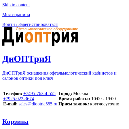
Skip to content
Моя страница
Войти / Зарегистрироваться
ДиОПТриЯ
ДиОПТриЯ оснащения офтальмологический кабинетов и
салонов оптики под ключ
Телефон:
‪+7495-763-4-555‬
Город:
Москва
‪+7925-022-3674‬
Время работы:
10:00 - 19:00
E-mail:
sales@dioptria555.ru
Прием заявок:
круглосуточно
Корзина