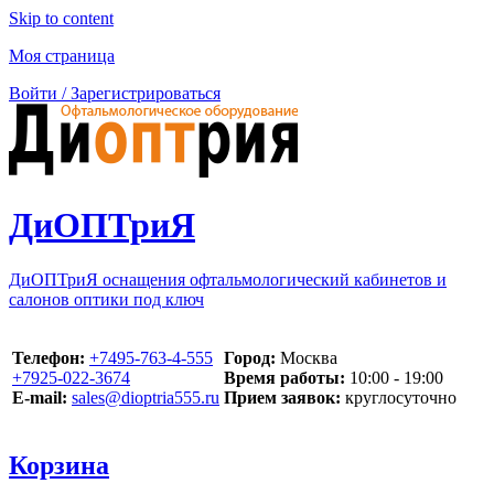
Skip to content
Моя страница
Войти / Зарегистрироваться
ДиОПТриЯ
ДиОПТриЯ оснащения офтальмологический кабинетов и
салонов оптики под ключ
Телефон:
‪+7495-763-4-555‬
Город:
Москва
‪+7925-022-3674‬
Время работы:
10:00 - 19:00
E-mail:
sales@dioptria555.ru
Прием заявок:
круглосуточно
Корзина