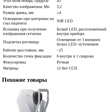
Угол поля обзора, градусы
45
Качество изображения, Мп
5,2
Размер зрачка, мм
≥4
Освещение при центровке на
NIR LED
глаз пациента
Вспышка при получении
Белый LED, расположенный
изображения сетчатки
внутри прибора
Освещение от 3 внешних
Подсветка роговицы
белых LED- источников
Рабочее расстояние, мм
~25
Количество точек фиксации
6 внутри и 1 снаружи
Фокусировка
Ручная
Матрица
12 бит CCD
Похожие товары