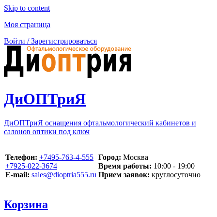
Skip to content
Моя страница
Войти / Зарегистрироваться
ДиОПТриЯ
ДиОПТриЯ оснащения офтальмологический кабинетов и
салонов оптики под ключ
Телефон:
‪+7495-763-4-555‬
Город:
Москва
‪+7925-022-3674‬
Время работы:
10:00 - 19:00
E-mail:
sales@dioptria555.ru
Прием заявок:
круглосуточно
Корзина