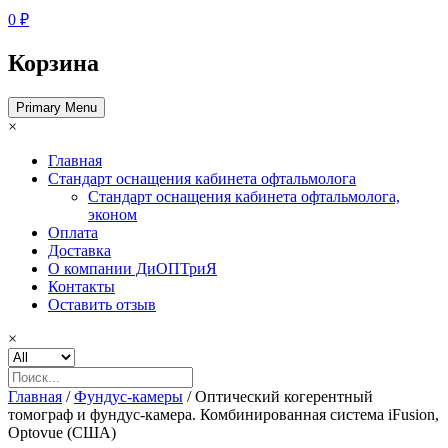
0 ₽
Корзина
Primary Menu
×
Главная
Стандарт оснащения кабинета офтальмолога
Стандарт оснащения кабинета офтальмолога,
эконом
Оплата
Доставка
О компании ДиОПТриЯ
Контакты
Оставить отзыв
×
Главная
/
Фундус‑камеры
/ Оптический когерентный
томограф и фундус-камера. Комбинированная система iFusion,
Optovue (США)