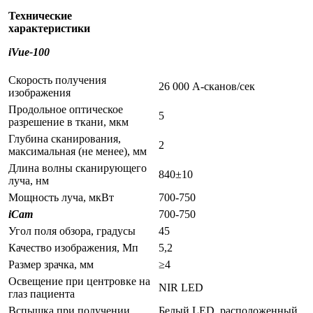
Технические
характеристики
iVue-100
Скорость получения
26 000 А-сканов/сек
изображения
Продольное оптическое
5
разрешение в ткани, мкм
Глубина сканирования,
2
максимальная (не менее), мм
Длина волны сканирующего
840±10
луча, нм
Мощность луча, мкВт
700-750
iCam
700-750
Угол поля обзора, градусы
45
Качество изображения, Мп
5,2
Размер зрачка, мм
≥4
Освещение при центровке на
NIR LED
глаз пациента
Вспышка при получении
Белый LED, расположенный