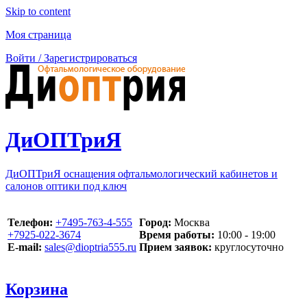
Skip to content
Моя страница
Войти / Зарегистрироваться
ДиОПТриЯ
ДиОПТриЯ оснащения офтальмологический кабинетов и
салонов оптики под ключ
Телефон:
‪+7495-763-4-555‬
Город:
Москва
‪+7925-022-3674‬
Время работы:
10:00 - 19:00
E-mail:
sales@dioptria555.ru
Прием заявок:
круглосуточно
Корзина