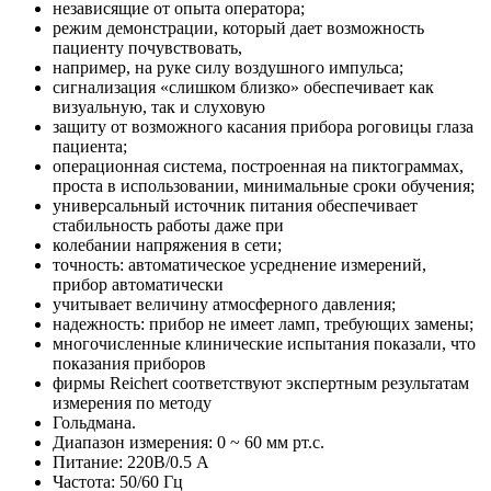
независящие от опыта оператора;
режим демонстрации, который дает возможность
пациенту почувствовать,
например, на руке силу воздушного импульса;
сигнализация «слишком близко» обеспечивает как
визуальную, так и слуховую
защиту от возможного касания прибора роговицы глаза
пациента;
операционная система, построенная на пиктограммах,
проста в использовании, минимальные сроки обучения;
универсальный источник питания обеспечивает
стабильность работы даже при
колебании напряжения в сети;
точность: автоматическое усреднение измерений,
прибор автоматически
учитывает величину атмосферного давления;
надежность: прибор не имеет ламп, требующих замены;
многочисленные клинические испытания показали, что
показания приборов
фирмы Rеiсhеrt соответствуют экспертным результатам
измерения по методу
Гольдмана.
Диапазон измерения: 0 ~ 60 мм рт.с.
Питание: 220В/0.5 А
Частота: 50/60 Гц