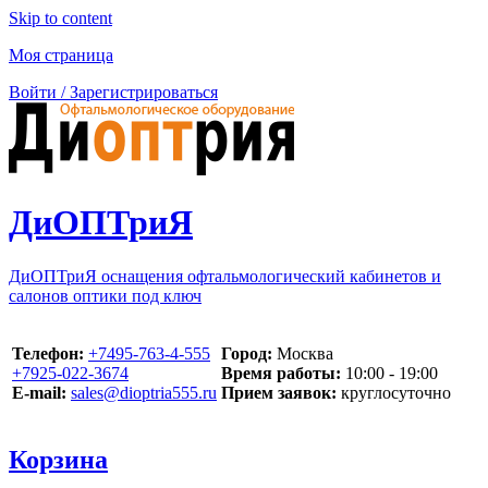
Skip to content
Моя страница
Войти / Зарегистрироваться
ДиОПТриЯ
ДиОПТриЯ оснащения офтальмологический кабинетов и
салонов оптики под ключ
Телефон:
‪+7495-763-4-555‬
Город:
Москва
‪+7925-022-3674‬
Время работы:
10:00 - 19:00
E-mail:
sales@dioptria555.ru
Прием заявок:
круглосуточно
Корзина