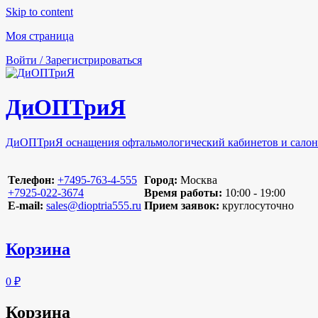
Skip to content
Моя страница
Войти / Зарегистрироваться
ДиОПТриЯ
ДиОПТриЯ оснащения офтальмологический кабинетов и салон
Телефон:
‪+7495-763-4-555‬
Город:
Москва
‪+7925-022-3674‬
Время работы:
10:00 - 19:00
E-mail:
sales@dioptria555.ru
Прием заявок:
круглосуточно
Корзина
0 ₽
Корзина