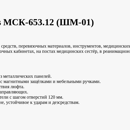
s МСК-653.12 (ШМ-01)
 средств, перевязочных материалов, инструментов, медицински
зочных кабинетах, на постах медицинских сестёр, в реанимацио
з металлических панелей.
 с магнитными защёлками и мебельными ручками.
ствия люфта.
направляющих.
ели с шагом отверстий 120 мм.
, устойчивое к ударам и дезсредствам.