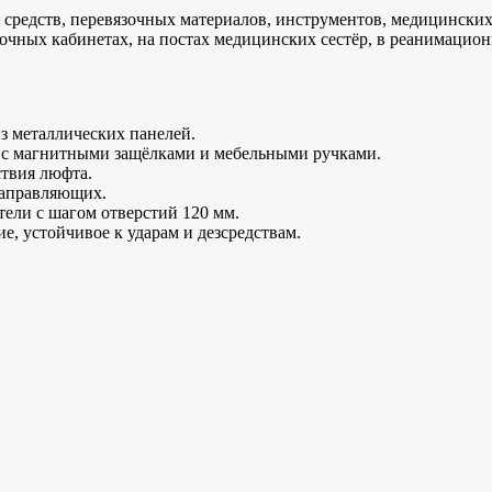
 средств, перевязочных материалов, инструментов, медицински
зочных кабинетах, на постах медицинских сестёр, в реанимацио
з металлических панелей.
 с магнитными защёлками и мебельными ручками.
ствия люфта.
направляющих.
ели с шагом отверстий 120 мм.
, устойчивое к ударам и дезсредствам.