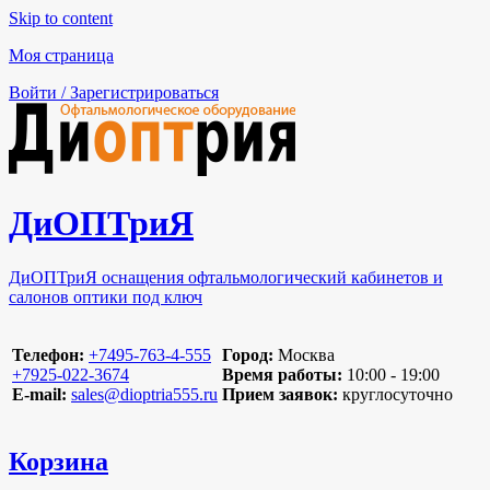
Skip to content
Моя страница
Войти / Зарегистрироваться
ДиОПТриЯ
ДиОПТриЯ оснащения офтальмологический кабинетов и
салонов оптики под ключ
Телефон:
‪+7495-763-4-555‬
Город:
Москва
‪+7925-022-3674‬
Время работы:
10:00 - 19:00
E-mail:
sales@dioptria555.ru
Прием заявок:
круглосуточно
Корзина