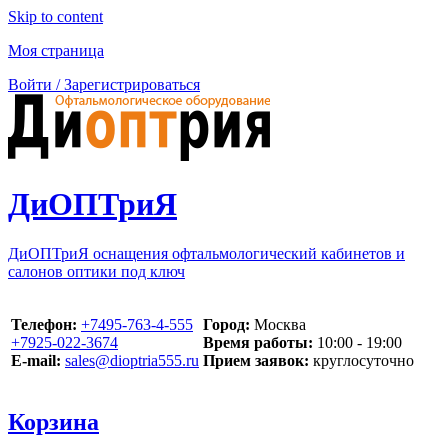
Skip to content
Моя страница
Войти / Зарегистрироваться
ДиОПТриЯ
ДиОПТриЯ оснащения офтальмологический кабинетов и
салонов оптики под ключ
Телефон:
‪+7495-763-4-555‬
Город:
Москва
‪+7925-022-3674‬
Время работы:
10:00 - 19:00
E-mail:
sales@dioptria555.ru
Прием заявок:
круглосуточно
Корзина