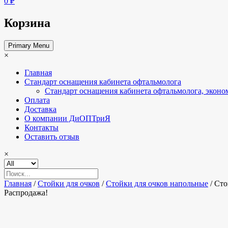
0 ₽
Корзина
Primary Menu
×
Главная
Стандарт оснащения кабинета офтальмолога
Стандарт оснащения кабинета офтальмолога, эконо
Оплата
Доставка
О компании ДиОПТриЯ
Контакты
Оставить отзыв
×
Главная
/
Стойки для очков
/
Стойки для очков напольные
/ Сто
Распродажа!