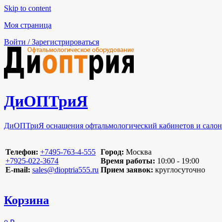
Skip to content
Моя страница
Войти / Зарегистрироваться
ДиОПТриЯ
ДиОПТриЯ оснащения офтальмологический кабинетов и салон
Телефон:
‪+7495-763-4-555‬
Город:
Москва
‪+7925-022-3674‬
Время работы:
10:00 - 19:00
E-mail:
sales@dioptria555.ru
Прием заявок:
круглосуточно
Корзина