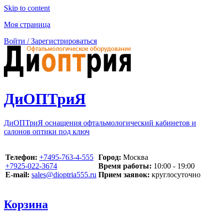
Skip to content
Моя страница
Войти / Зарегистрироваться
ДиОПТриЯ
ДиОПТриЯ оснащения офтальмологический кабинетов и
салонов оптики под ключ
Телефон:
‪+7495-763-4-555‬
Город:
Москва
‪+7925-022-3674‬
Время работы:
10:00 - 19:00
E-mail:
sales@dioptria555.ru
Прием заявок:
круглосуточно
Корзина