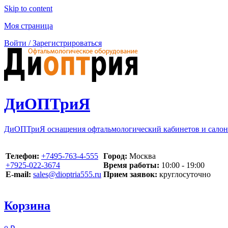
Skip to content
Моя страница
Войти / Зарегистрироваться
ДиОПТриЯ
ДиОПТриЯ оснащения офтальмологический кабинетов и салон
Телефон:
‪+7495-763-4-555‬
Город:
Москва
‪+7925-022-3674‬
Время работы:
10:00 - 19:00
E-mail:
sales@dioptria555.ru
Прием заявок:
круглосуточно
Корзина