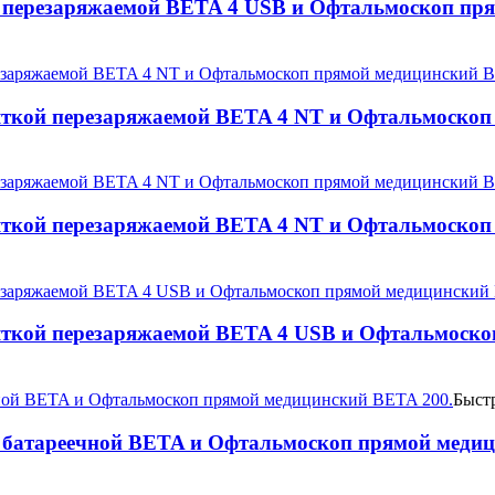
 перезаряжаемой BETA 4 USB и Офтальмоскоп пр
яткой перезаряжаемой BETA 4 NT и Офтальмоскоп
яткой перезаряжаемой BETA 4 NT и Офтальмоскоп
яткой перезаряжаемой BETA 4 USB и Офтальмоско
Быст
 батареечной BETA и Офтальмоскоп прямой медиц