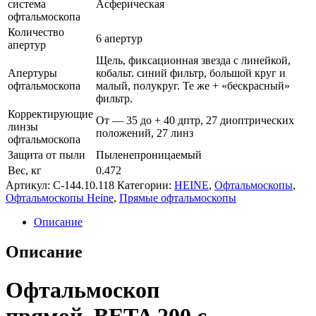
система
Асферическая
офтальмоскопа
Количество
6 апертур
апертур
Щель, фиксационная звезда с линейкой,
Апертуры
кобальт. синий фильтр, большой круг и
офтальмоскопа
малый, полукруг. Те же + «бескрасный»
фильтр.
Корректирующие
От — 35 до + 40 дптр, 27 диоптрических
линзы
положений, 27 линз
офтальмоскопа
Защита от пыли
Пыленепроницаемый
Вес, кг
0.472
Артикул:
C-144.10.118
Категории:
HEINE
,
Офтальмоскопы
,
Офтальмоскопы Heine
,
Прямые офтальмоскопы
Описание
Описание
Офтальмоскоп
прямой BETA 200 с