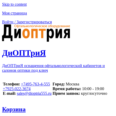
Skip to content
Моя страница
Войти / Зарегистрироваться
ДиОПТриЯ
ДиОПТриЯ оснащения офтальмологический кабинетов и
салонов оптики под ключ
Телефон:
‪+7495-763-4-555‬
Город:
Москва
‪+7925-022-3674‬
Время работы:
10:00 - 19:00
E-mail:
sales@dioptria555.ru
Прием заявок:
круглосуточно
Корзина