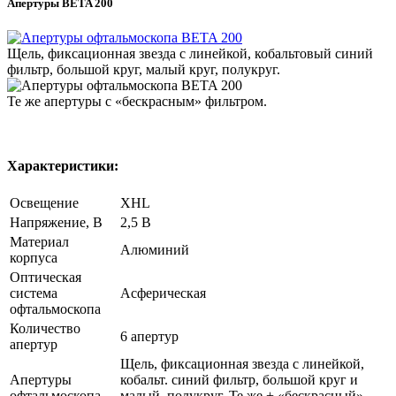
Апертуры BETA 200
Щель, фиксационная звезда с линейкой, кобальтовый синий
фильтр, большой круг, малый круг, полукруг.
Те же апертуры с «бескрасным» фильтром.
Характеристики:
Освещение
XHL
Напряжение, В
2,5 В
Материал
Алюминий
корпуса
Оптическая
система
Асферическая
офтальмоскопа
Количество
6 апертур
апертур
Щель, фиксационная звезда с линейкой,
Апертуры
кобальт. синий фильтр, большой круг и
офтальмоскопа
малый, полукруг. Те же + «бескрасный»