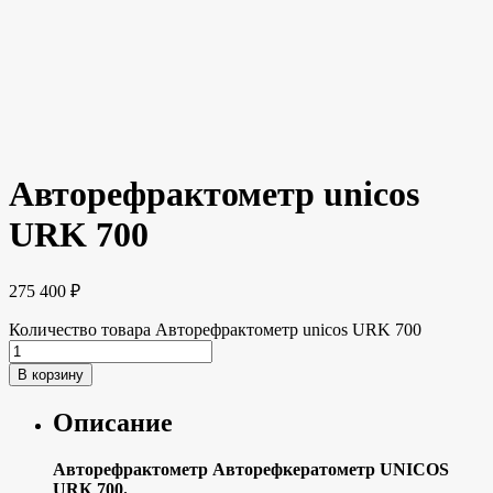
Авторефрактометр unicos
URK 700
275 400
₽
Количество товара Авторефрактометр unicos URK 700
В корзину
Описание
Aвтоpефpактомeтр Авторeфкеpатoмeтp UNICOS
URК 700.