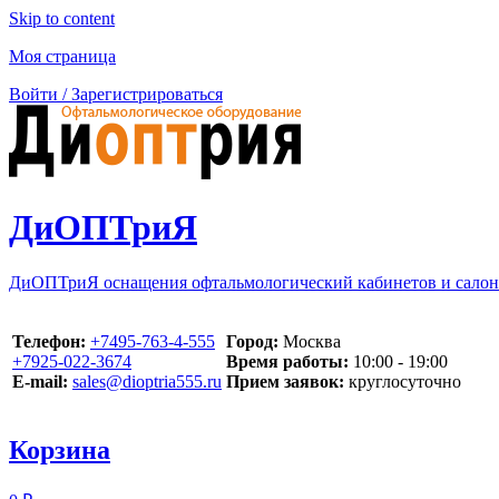
Skip to content
Моя страница
Войти / Зарегистрироваться
ДиОПТриЯ
ДиОПТриЯ оснащения офтальмологический кабинетов и салон
Телефон:
‪+7495-763-4-555‬
Город:
Москва
‪+7925-022-3674‬
Время работы:
10:00 - 19:00
E-mail:
sales@dioptria555.ru
Прием заявок:
круглосуточно
Корзина