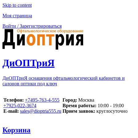
Skip to content
Моя страница
Войти / Зарегистрироваться
ДиОПТриЯ
ДиОПТриЯ оснащения офтальмологический кабинетов и
салонов оптики под ключ
Телефон:
‪+7495-763-4-555‬
Город:
Москва
‪+7925-022-3674‬
Время работы:
10:00 - 19:00
E-mail:
sales@dioptria555.ru
Прием заявок:
круглосуточно
Корзина