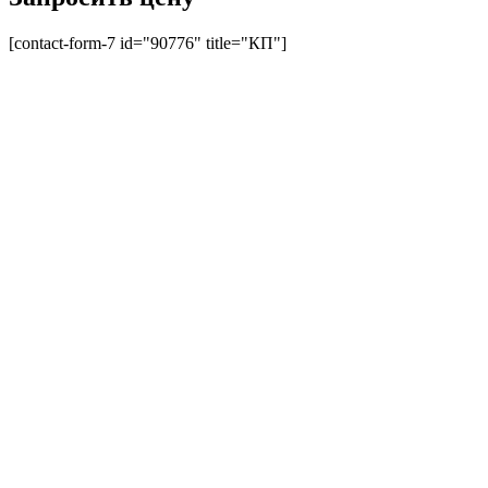
[contact-form-7 id="90776" title="КП"]