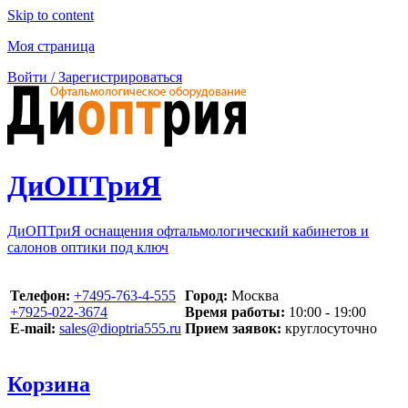
Skip to content
Моя страница
Войти / Зарегистрироваться
ДиОПТриЯ
ДиОПТриЯ оснащения офтальмологический кабинетов и
салонов оптики под ключ
Телефон:
‪+7495-763-4-555‬
Город:
Москва
‪+7925-022-3674‬
Время работы:
10:00 - 19:00
E-mail:
sales@dioptria555.ru
Прием заявок:
круглосуточно
Корзина