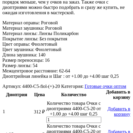
порядок меньше, чем у очков на заказ. Также очки с
диоптриями можно быстро подобрать и сразу же купить, не
ожидая изготовления в мастерской.
Материал оправы: Роговой
Материал заушника: Роговой
Материал линзы:
Линзы Поликарбон
Покрытие линзы: Без покрытия
Цвет оправы: Фиолетовый
Цвет заушника: Фиолетовый
Длина заушника: 140
Размер переносицы: 16
Размер линзы: 54
Межцентровое расстояние: 62
-64
Диоптрийная линейка и Шаг : от +1.00 до +4.00 шаг 0,25
Артикул:
4400-C5-fiol-(+)-20
Категория:
Готовые очки оптом
Добавить в
Диоптрия
Цена
Количество
корзину
Количество товара Очки с
диоптриями 4400-C5-20 от
Добавить в
1
312
₽
+1.00 до +4.00 шаг 0,25
корзину
Количество товара Очки с
диоптриями 4400-C5-20 от
Добавить в