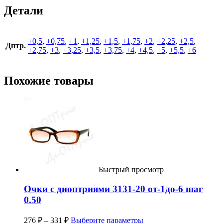
Детали
+0,5
,
+0,75
,
+1
,
+1,25
,
+1,5
,
+1,75
,
+2
,
+2,25
,
+2,5
,
Дптр.
+2,75
,
+3
,
+3,25
,
+3,5
,
+3,75
,
+4
,
+4,5
,
+5
,
+5,5
,
+6
Похожие товары
Быстрый просмотр
Очки с диоптриями 3131-20 от-1до-6 шаг
0.50
276
₽
–
331
₽
Выберите параметры