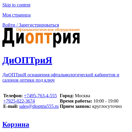
Skip to content
Моя страница
Войти / Зарегистрироваться
ДиОПТриЯ
ДиОПТриЯ оснащения офтальмологический кабинетов и
салонов оптики под ключ
Телефон:
‪+7495-763-4-555‬
Город:
Москва
‪+7925-022-3674‬
Время работы:
10:00 - 19:00
E-mail:
sales@dioptria555.ru
Прием заявок:
круглосуточно
Корзина