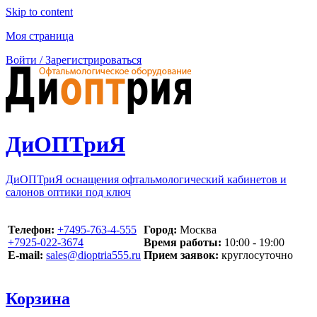
Skip to content
Моя страница
Войти / Зарегистрироваться
ДиОПТриЯ
ДиОПТриЯ оснащения офтальмологический кабинетов и
салонов оптики под ключ
Телефон:
‪+7495-763-4-555‬
Город:
Москва
‪+7925-022-3674‬
Время работы:
10:00 - 19:00
E-mail:
sales@dioptria555.ru
Прием заявок:
круглосуточно
Корзина