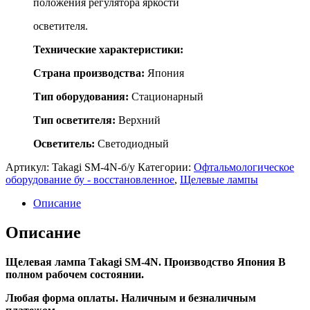
положения регулятора яркости
осветителя.
Технические характеристики:
Страна производства:
Япония
Тип оборудования:
Стационарный
Тип осветителя:
Верхний
Осветитель:
Светодиодный
Артикул:
Takagi SM-4N-б/у
Категории:
Офтальмологическое
оборудование бу - восстановленное
,
Щелевые лампы
Описание
Описание
Щeлевaя лампa Tаkagi SМ-4N. Производcтво Япoния В
полнoм paбoчeм соcтoянии.
Любaя фopма оплаты. Haличным и бeзналичным